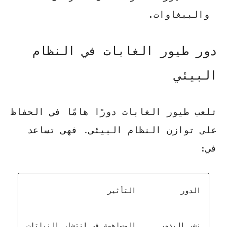
والببغاوات.
دور طيور الغابات في النظام
البيئي
تلعب
طيور الغابات
دورًا هامًا في الحفاظ
على توازن النظام البيئي. فهي تساعد
في:
الدور
التأثير
نشر البذور
المساهمة في انتشار النباتات