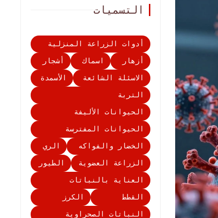
التسميات
أدوات الزراعة المنزلية
أزهار
اسماك
أشجار
الاسئلة الشائعة
الأسمدة
التربة
الحيوانات الأليفة
الحيوانات المفترسة
الخضار والفواكه
الري
الزراعة العضوية
الطيور
العناية بالنباتات
القطط
الكرز
النباتات الصحراوية