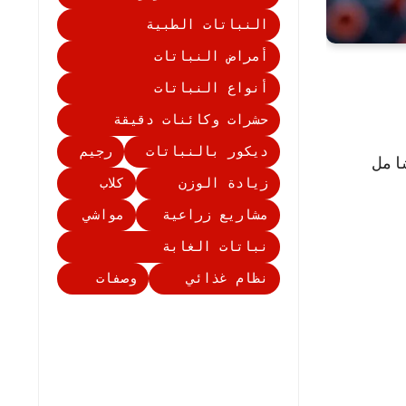
النباتات الطبية
أمراض النباتات
أنواع النباتات
حشرات وكائنات دقيقة
ديكور بالنباتات
رجيم
امل
زيادة الوزن
كلاب
مشاريع زراعية
مواشي
نباتات الغابة
نظام غذائي
وصفات