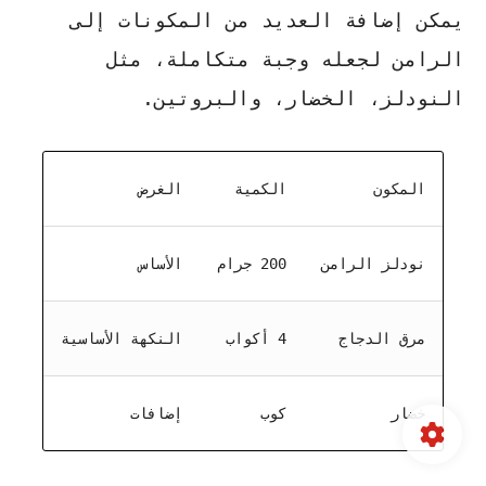
يمكن إضافة العديد من المكونات إلى
الرامن لجعله وجبة متكاملة، مثل
النودلز، الخضار، والبروتين.
المكون
الكمية
الغرض
نودلز الرامن
200 جرام
الأساس
مرق الدجاج
4 أكواب
النكهة الأساسية
خضار
كوب
إضافات