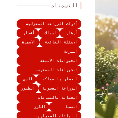
التسميات
أدوات الزراعة المنزلية
أزهار
اسماك
أشجار
الاسئلة الشائعة
الأسمدة
التربة
الحيوانات الأليفة
الحيوانات المفترسة
الخضار والفواكه
الري
الزراعة العضوية
الطيور
العناية بالنباتات
القطط
الكرز
النباتات الصحراوية