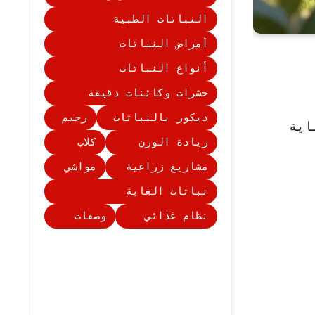
النباتات الطبية
أمراض النباتات
أنواع النباتات
حشرات وكائنات دقيقة
ديكور بالنباتات
رجيم
اية
زيادة الوزن
كلاب
مشاريع زراعية
مواشي
نباتات الغابة
نظام غذائي
وصفات