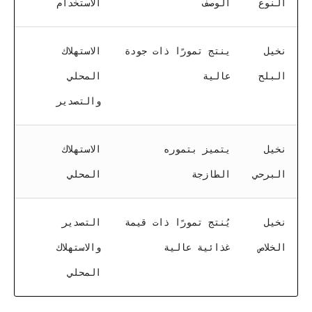
النوع
الوصف
الاستخدام
نخيل
ينتج تمورًا ذات جودة
الاستهلاك
البلح
عالية
المحلي
والتصدير
نخيل
يتميز بتموره
الاستهلاك
البرحي
الطازجة
المحلي
نخيل
يُنتج تمورًا ذات قيمة
التصدير
الخلاص
غذائية عالية
والاستهلاك
المحلي