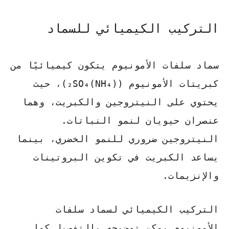
التركيب الكيميائي للسماد
سماد سلفات الأمونيوم يتكون كيميائيًا من
كبريتات الأمونيوم ((NH₄)₂SO₄)، حيث
يحتوي على النيتروجين والكبريت، وهما
عنصران حيويان لنمو النباتات.
النيتروجين ضروري للنمو الخضري، بينما
يساعد الكبريت في تكوين البروتينات
والإنزيمات.
التركيب الكيميائي لسماد سلفات
الأمونيوم يمكن توضيحه بالتفصيل كما