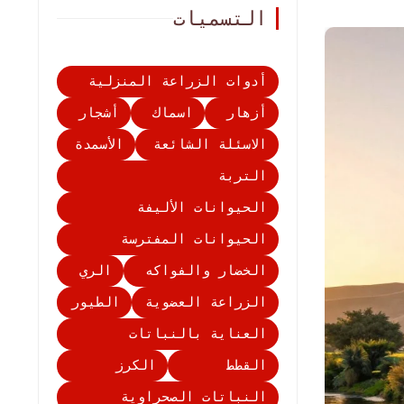
التسميات
أدوات الزراعة المنزلية
أزهار
اسماك
أشجار
الاسئلة الشائعة
الأسمدة
التربة
الحيوانات الأليفة
الحيوانات المفترسة
الخضار والفواكه
الري
الزراعة العضوية
الطيور
العناية بالنباتات
القطط
الكرز
النباتات الصحراوية