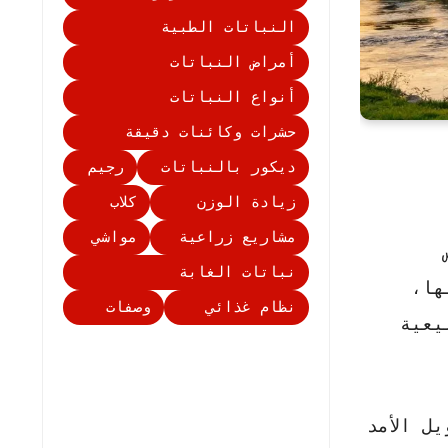
النباتات الطبية
أمراض النباتات
أنواع النباتات
حشرات وكائنات دقيقة
ديكور بالنباتات
رجيم
زيادة الوزن
كلاب
مشاريع زراعية
مواشي
نباتات الغابة
ها،
نظام غذائي
وصفات
يعية
ل الأمد