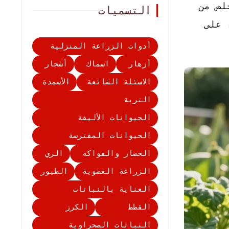
لص من
التسميات
 على
أدوات الزراعة المنزلية
أزهار
اسماك
أشجار
الاسئلة الشائعة
الأسمدة
التربة
الحيوانات الأليفة
الحيوانات المفترسة
الخضار والفواكه
الري
الزراعة العضوية
الطيور
العناية بالنباتات
القطط
الكرز
النباتات الصحراوية