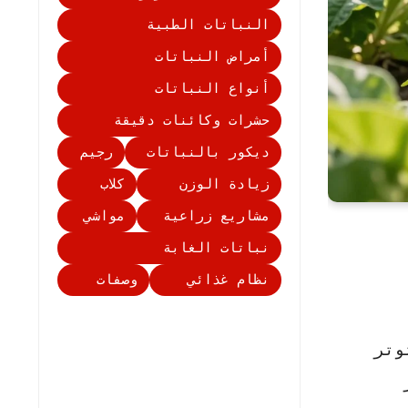
النباتات الطبية
أمراض النباتات
أنواع النباتات
حشرات وكائنات دقيقة
ديكور بالنباتات
رجيم
زيادة الوزن
كلاب
مشاريع زراعية
مواشي
نباتات الغابة
نظام غذائي
وصفات
وتر