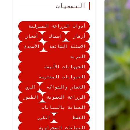
التسميات
أدوات الزراعة المنزلية
أزهار
اسماك
أشجار
الاسئلة الشائعة
الأسمدة
التربة
الحيوانات الأليفة
الحيوانات المفترسة
الخضار والفواكه
الري
الزراعة العضوية
الطيور
العناية بالنباتات
القطط
الكرز
النباتات الصحراوية