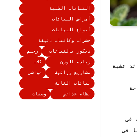
النباتات الطبية
أمراض النباتات
أنواع النباتات
حشرات وكائنات دقيقة
ديكور بالنباتات
رجيم
زيادة الوزن
كلاب
ئد عشبة
مشاريع زراعية
مواشي
نباتات الغابة
حة
نظام غذائي
وصفات
 في
ا في