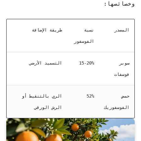
وخصائصها:
المصدر
نسبة
طريقة الإضافة
الفوسفور
سوبر
15-20%
التسميد الأرضي
فوسفات
حمض
52%
الري بالتنقيط أو
الفوسفوريك
الرش الورقي