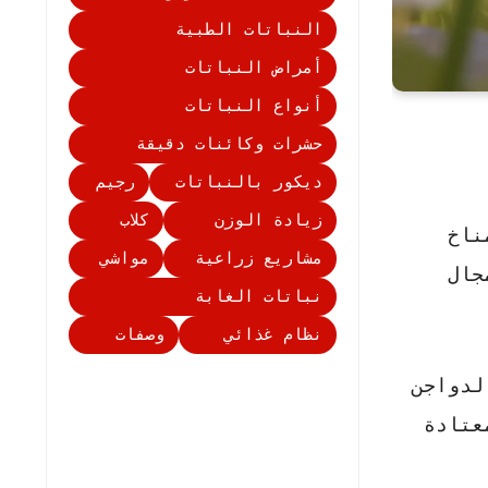
النباتات الطبية
أمراض النباتات
أنواع النباتات
حشرات وكائنات دقيقة
ديكور بالنباتات
رجيم
زيادة الوزن
كلاب
ناخ
مشاريع زراعية
مواشي
جال
نباتات الغابة
نظام غذائي
وصفات
لدواجن
عتادة