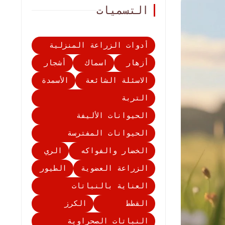
التسميات
أدوات الزراعة المنزلية
أزهار
اسماك
أشجار
الاسئلة الشائعة
الأسمدة
التربة
الحيوانات الأليفة
الحيوانات المفترسة
الخضار والفواكه
الري
الزراعة العضوية
الطيور
العناية بالنباتات
القطط
الكرز
النباتات الصحراوية