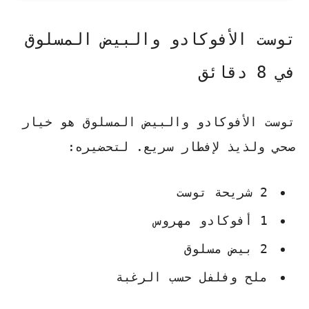
توست الأفوكادو والبيض المسلوق
في 8 دقائق
توست الأفوكادو والبيض المسلوق هو خيار
صحي ولذيذ لإفطار سريع. لتحضيره:
2 شريحة توست
1 أفوكادو مهروس
2 بيض مسلوق
ملح وفلفل حسب الرغبة