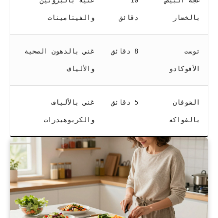
عجة البيض
10
غنية بالبروتين
بالخضار
دقائق
والفيتامينات
توست
8 دقائق
غني بالدهون الصحية
الأفوكادو
والألياف
الشوفان
5 دقائق
غني بالألياف
بالفواكه
والكربوهيدرات