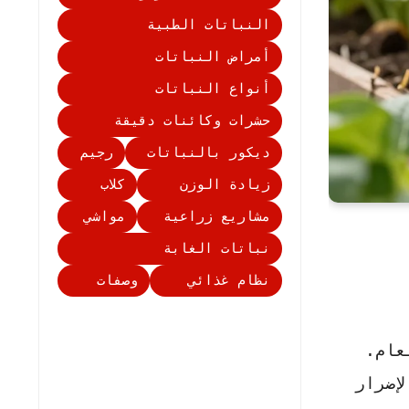
النباتات الطبية
أمراض النباتات
أنواع النباتات
حشرات وكائنات دقيقة
ديكور بالنباتات
رجيم
زيادة الوزن
كلاب
مشاريع زراعية
مواشي
نباتات الغابة
نظام غذائي
وصفات
عام.
إضرار