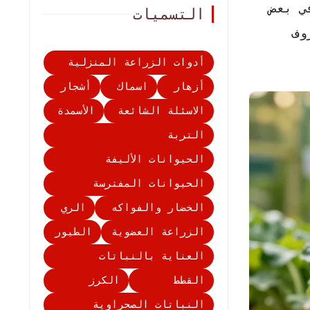
ي بعض
التسميات
وف
أدوات الزراعة المنزلية
أزهار
اسماك
أشجار
الاسئلة الشائعة
الأسمدة
التربة
الحيوانات الأليفة
الحيوانات المفترسة
الخضار والفواكه
الري
الزراعة العضوية
الطيور
العناية بالنباتات
القطط
الكرز
النباتات الصحراوية