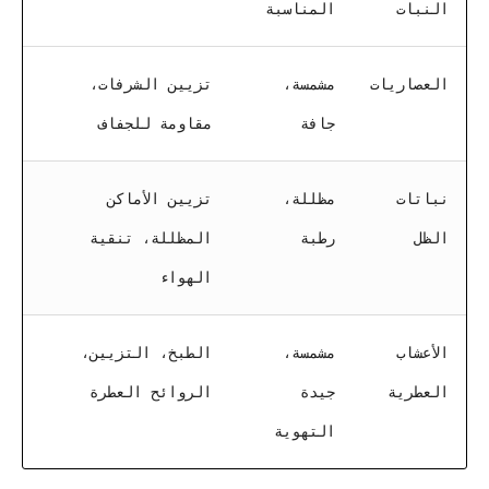
النبات
المناسبة
العصاريات
مشمسة،
تزيين الشرفات،
جافة
مقاومة للجفاف
نباتات
مظللة،
تزيين الأماكن
الظل
رطبة
المظللة، تنقية
الهواء
الأعشاب
مشمسة،
الطبخ، التزيين،
العطرية
جيدة
الروائح العطرة
التهوية