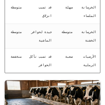
الخرسانة
سهلة
قد تسبب
متوسطة
الملساء
انزلاق
الخرسانة
متوسطة
جيدة لحوافر
متوسطة
الخشنة
الماشية
الأرضيات
صعبة
قد تسبب تآكل
منخفضة
الرملية
الحوافر