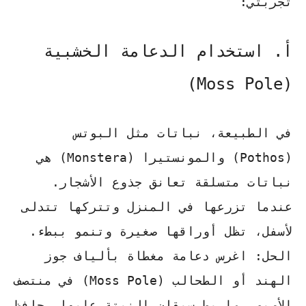
تجربتي:
أ. استخدام الدعامة الخشبية
(Moss Pole)
في الطبيعة، نباتات مثل البوتس
(Pothos) والمونستيرا (Monstera) هي
نباتات متسلقة تعانق جذوع الأشجار.
عندما تزرعها في المنزل وتتركها تتدلى
لأسفل، تظل أوراقها صغيرة وتنمو ببطء.
الحل:
اغرس دعامة مغطاة بألياف جوز
الهند أو الطحالب (Moss Pole) في منتصف
الأصيص، واربط سيقان النبتة عليها. حافظ