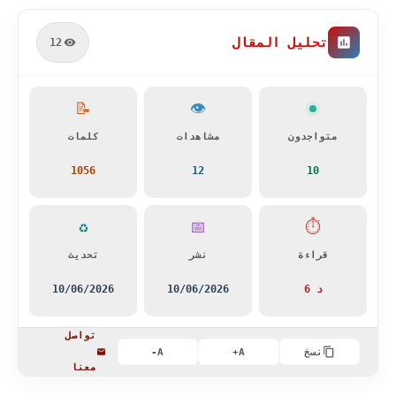
تحليل المقال
12
📝
👁️
متواجدون
مشاهدات
كلمات
1056
12
10
♻️
📅
⏱️
قراءة
نشر
تحديث
6 د
10/06/2026
10/06/2026
تواصل
نسخ
A+
A-
معنا