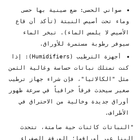
صواني الحصى:
ضع صينية بها حصى
وماء تحت أصيص النبتة (تأكد أن قاع
الأصيص لا يلمس الماء). تبخر الماء
سيوفر رطوبة مستمرة للأوراق.
أجهزة الترطيب (Humidifiers):
إذا
كنت تمتلك نباتات حساسة وغالية الثمن
مثل "الكالاثيا"، فإن شراء جهاز ترطيب
صغير سيحدث فرقاً خرافياً في سرعة ظهور
أوراق جديدة وخالية من الاحتراق في
الأطراف.
"النباتات كائنات حية صامتة، تتحدث
إلينا عبر أوراقها؛ الورقة الصفراء