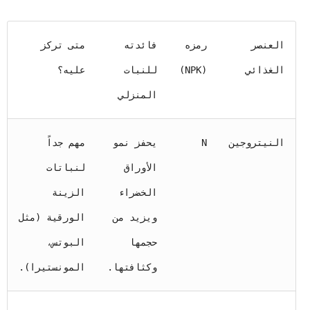
العنصر
رمزه
فائدته
متى تركز
الغذائي
(NPK)
للنبات
عليه؟
المنزلي
النيتروجين
N
يحفز نمو
مهم جداً
الأوراق
لنباتات
الخضراء
الزينة
ويزيد من
الورقية (مثل
حجمها
البوتس،
وكثافتها.
المونستيرا).