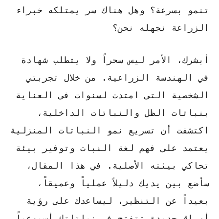
تنمو بسرعة؟
وهل هناك سر يمتلكه خبراء
الزراعة نجهله نحن؟
أبشرك، الأمر ليس سحراً ولا يتطلب شهادة
في الهندسة الزراعية. من خلال تجربتي
الشخصية التي امتدت لسنوات في العناية
بنباتات الظل والنباتات الداخلية،
اكتشفت أن تسريع نمو النباتات المنزلية
يعتمد على فهم لغة النبات وتوفير بيئة
تحاكي بيئته الأصلية. في هذا المقال،
سأضع بين يديك دليلاً عملياً وعميقاً،
بعيداً عن التنظير، ليساعدك على رؤية
أوراق جديدة تتفتح في نباتاتك أسبوعياً.