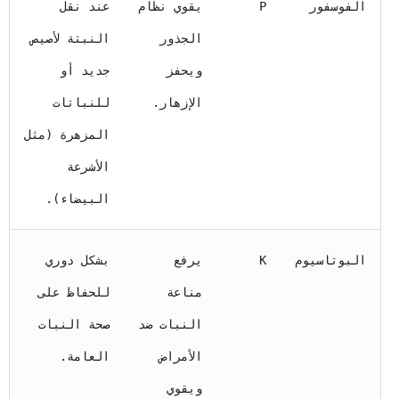
الفوسفور
P
يقوي نظام
عند نقل
الجذور
النبتة لأصيص
ويحفز
جديد أو
الإزهار.
للنباتات
المزهرة (مثل
الأشرعة
البيضاء).
البوتاسيوم
K
يرفع
بشكل دوري
مناعة
للحفاظ على
النبات ضد
صحة النبات
الأمراض
العامة.
ويقوي