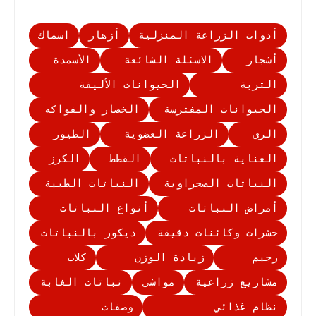
أدوات الزراعة المنزلية
أزهار
اسماك
أشجار
الاسئلة الشائعة
الأسمدة
التربة
الحيوانات الأليفة
الحيوانات المفترسة
الخضار والفواكه
الري
الزراعة العضوية
الطيور
العناية بالنباتات
القطط
الكرز
النباتات الصحراوية
النباتات الطبية
أمراض النباتات
أنواع النباتات
حشرات وكائنات دقيقة
ديكور بالنباتات
رجيم
زيادة الوزن
كلاب
مشاريع زراعية
مواشي
نباتات الغابة
نظام غذائي
وصفات