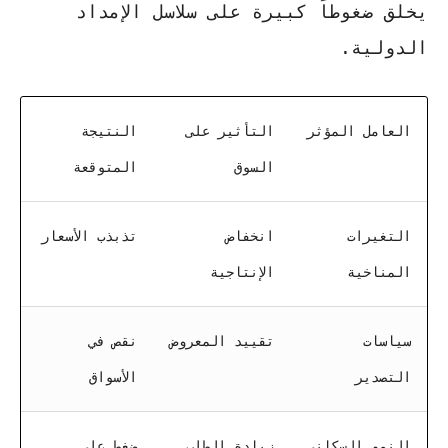
يخلق ضغوطاً كبيرة على سلاسل الإمداد
الدولية.
العامل المؤثر
التأثير على
النتيجة
السوق
المتوقعة
التغيرات
انخفاض
تذبذب الأسعار
المناخية
الإنتاجية
سياسات
تقييد المعروض
نقص في
التصدير
الأسواق
النمو السكاني
زيادة الطلب
ضغط على