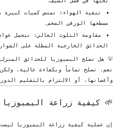
تحتها في فصل الصيف.
تنقية الهواء:
تمتص كميات كبيرة من
مسطحها الورقي الضخم.
مقاومة التلوث العالي:
تتحمل عوادم
الحدائق الخارجية المطلة على الشوار
💡 هل تصلح البمبوزيا للحدائق المنزلي
نعم، تصلح تماماً وبكفاءة عالية، ولكن
وأغصانها، أو الالتزام بالتقليم الدور
🌱 كيفية زراعة البمبوزيا 
إن عملية
كيفية زراعة البمبوزيا
ليست ب