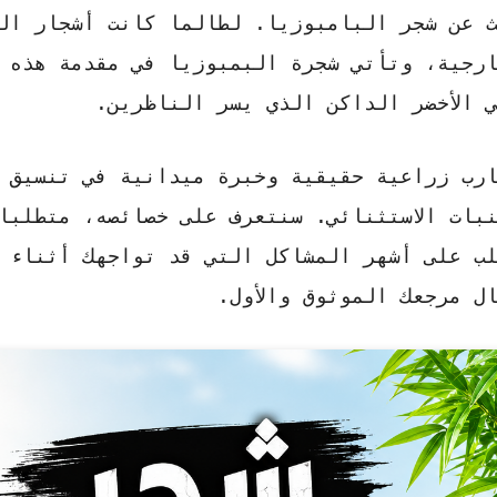
ث عن
شجر البامبوزيا
. لطالما كانت أشجار ال
ارجية، وتأتي
شجرة البمبوزيا
في مقدمة هذه ا
 الأخضر الداكن الذي يسر الناظرين.
رب زراعية حقيقية وخبرة ميدانية في تنسيق
بات الاستثنائي. سنتعرف على خصائصه، متطلبا
ب على أشهر المشاكل التي قد تواجهك أثناء 
 مرجعك الموثوق والأول.