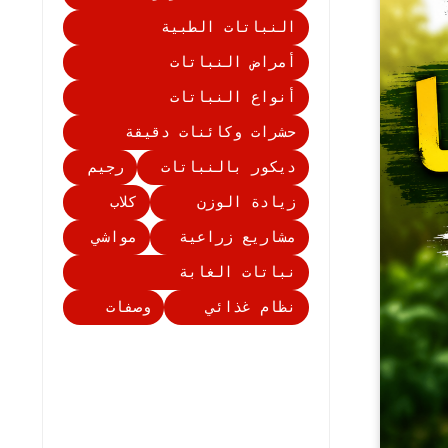
النباتات الطبية
أمراض النباتات
أنواع النباتات
حشرات وكائنات دقيقة
ديكور بالنباتات
رجيم
زيادة الوزن
كلاب
مشاريع زراعية
مواشي
نباتات الغابة
نظام غذائي
وصفات