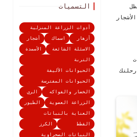
التسميات
ظل
لأشجار
أدوات الزراعة المنزلية
أزهار
اسماك
أشجار
الاسئلة الشائعة
الأسمدة
ت
التربة
رحلتك
الحيوانات الأليفة
الحيوانات المفترسة
الخضار والفواكه
الري
الزراعة العضوية
الطيور
العناية بالنباتات
القطط
الكرز
النباتات الصحراوية