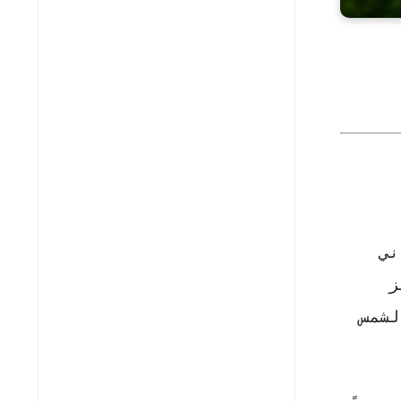
ني
ز
لشمس