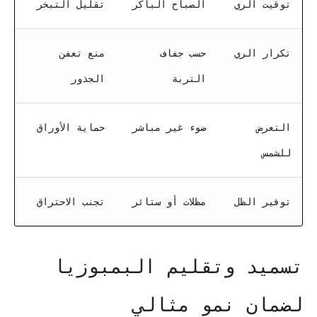
توقيت الري
الصباح الباكر
تقليل التبخر
تكرار الري
حسب جفاف
منع تعفن
التربة
الجذور
التعرض
ضوء غير مباشر
حماية الأوراق
للشمس
توفير الظل
مظلات أو ستائر
تجنب الاحتراق
تسميد وتقليم البمبوزيا
لضمان نمو مثالي